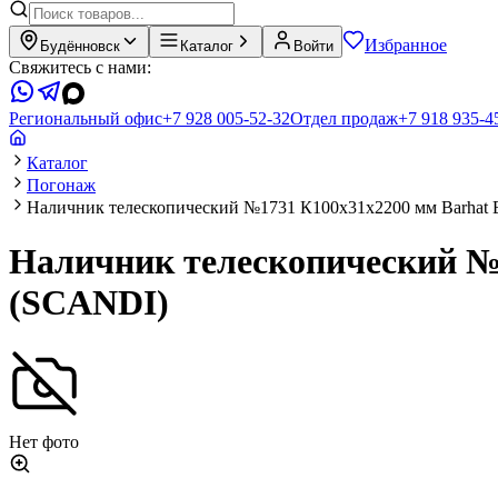
Избранное
Будённовск
Каталог
Войти
Свяжитесь с нами:
Региональный офис
+7 928 005-52-32
Отдел продаж
+7 918 935-4
Каталог
Погонаж
Наличник телескопический №1731 К100х31х2200 мм Barhat
Наличник телескопический №
(SCANDI)
Нет фото