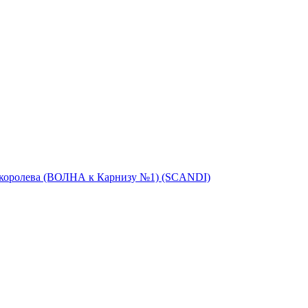
 королева (ВОЛНА к Карнизу №1) (SCANDI)