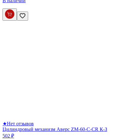
В наличии
★
Нет отзывов
Цилиндровый механизм Аверс ZM-60-C-CR К-З
502 ₽