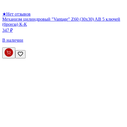
★
Нет отзывов
Механизм цилиндровый "Vantage" Z60 (30х30) AB 5 ключей
(бронза) К-К
347 ₽
В наличии