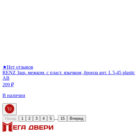
★
Нет отзывов
RENZ Защ. межком. с пласт. язычком, бронза ант. L 5-45 plastic
AB
209 ₽
В наличии
...
Назад
1
2
3
4
5
15
Вперед