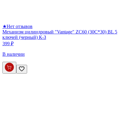
★
Нет отзывов
Механизм цилиндровый "Vantage" ZC60 (30C*30) BL 5
ключей (черный) К-З
399 ₽
В наличии