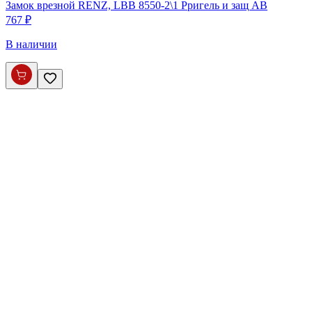
Замок врезной RENZ, LBB 8550-2\1 Pригель и защ AB
767 ₽
В наличии