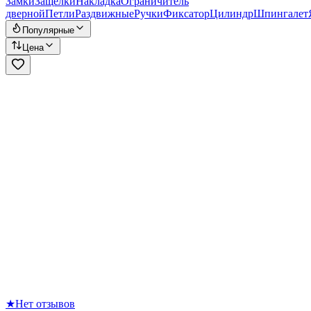
Замки
Защёлки
Накладка
Ограничитель
дверной
Петли
Раздвижные
Ручки
Фиксатор
Цилиндр
Шпингалет
Популярные
Цена
★
Нет отзывов