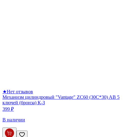
★
Нет отзывов
Механизм цилиндровый "Vantage" ZC60 (30C*30) AB 5
ключей (бронза) К-З
399 ₽
В наличии