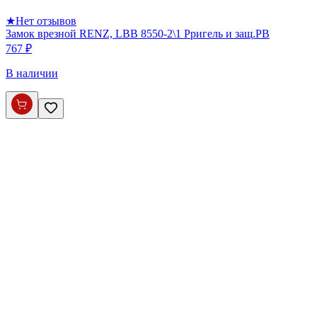
★
Нет отзывов
Замок врезной RENZ, LBB 8550-2\1 Pригель и защ.PB
767 ₽
В наличии