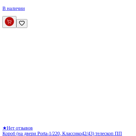
В наличии
★
Нет отзывов
Короб (на двери Porta-1/220, Классико42/43) телескоп ПП