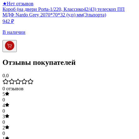
★
Нет отзывов
Короб (на двери Porta-1/220, Классико42/43) телескоп ПП
МДФ Nardo Grey 2070*70*32 (у,п) мм(Эльпорта)
942 ₽
В наличии
Отзывы покупателей
0.0
0
отзывов
5
0
4
0
3
0
2
0
1