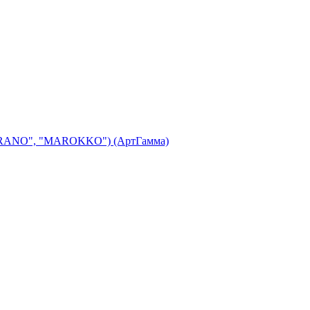
"MERANO", "MAROKKO") (АртГамма)