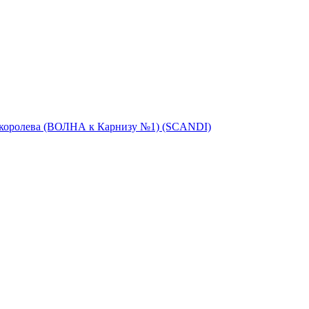
 королева (ВОЛНА к Карнизу №1) (SCANDI)