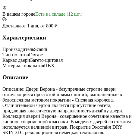
В вашем городе
Есть на складе (12 шт.)
Доставка
от 1 дня, от 800 ₽
Характеристики
Производитель
Scandi
Тип полотна
Глухое
Каркас двери
Багето-щитовая
Материал покрытия
ПВХ
Описание
Описание: Двери Верона - безупречные строгие двери
отличающиеся простотой прямых линий, выполненные в
белоснежном матовом покрытии - Снежная королева.
Отличительной чертой является присутствие багета,
придающая классическую направленность дизайну двери.
Коллекция дверей Верона– совершенное сочетание качества и
канонов современной классики. В моделях дверей со стеклом
используется наливной витраж. Покрытие Экостайл DRY
SKIN 3D - революционная немецкая технология: