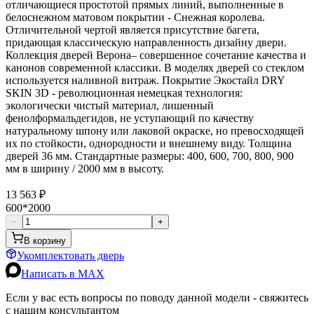
отличающиеся простотой прямых линий, выполненные в
белоснежном матовом покрытии - Снежная королева.
Отличительной чертой является присутствие багета,
придающая классическую направленность дизайну двери.
Коллекция дверей Верона– совершенное сочетание качества и
канонов современной классики. В моделях дверей со стеклом
используется наливной витраж. Покрытие Экостайл DRY
SKIN 3D - революционная немецкая технология:
экологически чистый материал, лишенный
фенолформальдегидов, не уступающий по качеству
натуральному шпону или лаковой окраске, но превосходящей
их по стойкости, однородности и внешнему виду. Толщина
дверей 36 мм. Стандартные размеры: 400, 600, 700, 800, 900
мм в ширину / 2000 мм в высоту.
13 563 ₽
600*2000
−
+
В корзину
Укомплектовать дверь
Написать в MAX
Если у вас есть вопросы по поводу данной модели - свяжитесь
с нашим консультантом