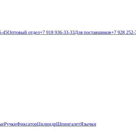
5-45
Оптовый отдел
+7 918 936-33-33
Для поставщиков
+7 928 252-
ые
Ручки
Фиксатор
Цилиндр
Шпингалет
Язычки