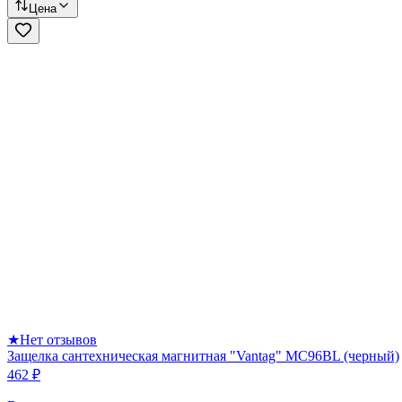
Цена
★
Нет отзывов
Защелка сантехническая магнитная "Vantag" MC96BL (черный)
462 ₽