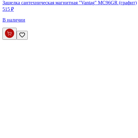
Защелка сантехническая магнитная "Vantag" MC96GR (графит)
515 ₽
В наличии