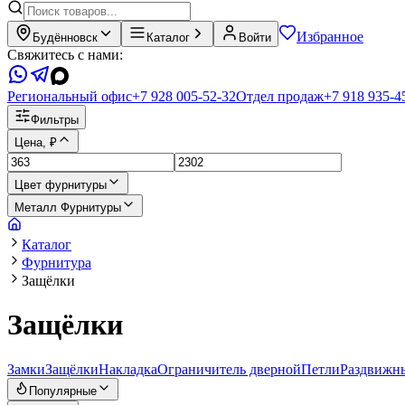
Избранное
Будённовск
Каталог
Войти
Свяжитесь с нами:
Региональный офис
+7 928 005-52-32
Отдел продаж
+7 918 935-4
Фильтры
Цена, ₽
Цвет фурнитуры
Металл Фурнитуры
Каталог
Фурнитура
Защёлки
Защёлки
Замки
Защёлки
Накладка
Ограничитель дверной
Петли
Раздвижн
Популярные