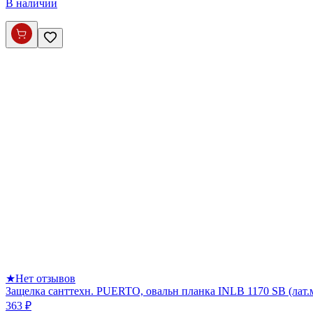
В наличии
★
Нет отзывов
Защелка санттехн. PUERTO, овальн планка INLB 1170 SB (лат.м
363 ₽