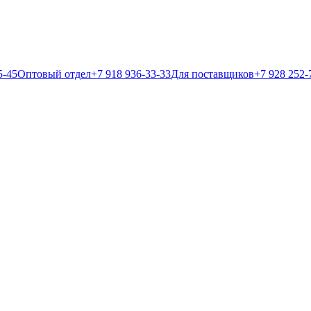
5-45
Оптовый отдел
+7 918 936-33-33
Для поставщиков
+7 928 252-