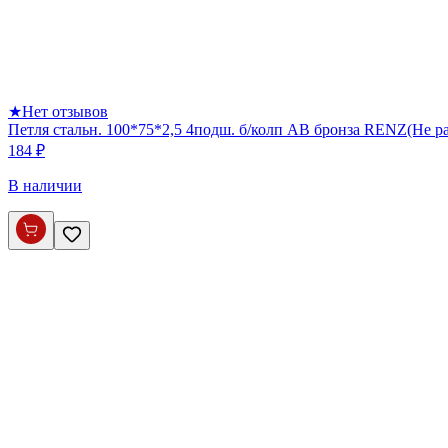
★
Нет отзывов
Петля стальн. 100*75*2,5 4подш. б/колп AB бронза RENZ(Не р
184 ₽
В наличии