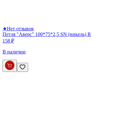
★
Нет отзывов
Петля "Аверс" 100*75*2,5 SN (никель) R
158 ₽
В наличии