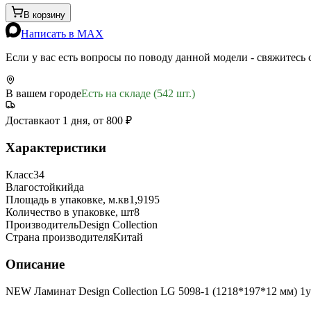
В корзину
Написать в MAX
Если у вас есть вопросы по поводу данной модели - свяжитесь
В вашем городе
Есть на складе (542 шт.)
Доставка
от 1 дня, от 800 ₽
Характеристики
Класс
34
Влагостойкий
да
Площадь в упаковке, м.кв
1,9195
Количество в упаковке, шт
8
Производитель
Design Collection
Страна производителя
Китай
Описание
NEW Ламинат Design Collection LG 5098-1 (1218*197*12 мм) 1у