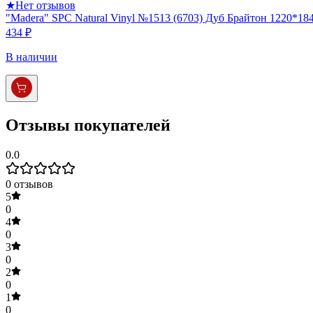
★
Нет отзывов
"Madera" SPC Natural Vinyl №1513 (6703) Дуб Брайтон 1220*18
434 ₽
В наличии
Отзывы покупателей
0.0
0
отзывов
5
0
4
0
3
0
2
0
1
0