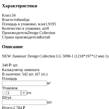
Характеристики
Класс
34
Влагостойкий
да
Площадь в упаковке, м.кв
1,9195
Количество в упаковке, шт
8
Производитель
Design Collection
Страна производителя
Китай
Описание
NEW Ламинат Design Collection LG 5098-1 (1218*197*12 мм) 1у
348 ₽
/ шт.
Калькулятор ламината
В наличии:
542
шт. (
67
уп.)
Площадь
м²
Упаковок
уп.
-
+
Штук
шт.
Итого:
2 784
₽