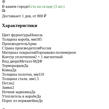
В вашем городе
Есть на складе (3 шт.)
Доставка
от 1 дня, от 800 ₽
Характеристики
Цвет фурнитуры
Никель
Толщина короба, мм
185
Производитель
Арма
Страна производителя
Россия
Материал покрытия
Порошково-полимерное
Контур уплотнения
2 + 1 магнитный
Вид двери
Металл-МДФ
Терморазрыв
Да
Ковка
Да
Толщина полотна, мм
110
Толщина стали, мм
1.5
Петли
2
Замки
2
Ночная задвижка
Да
Утеплитель в коробе
Да
Порог из нержавейки
Да