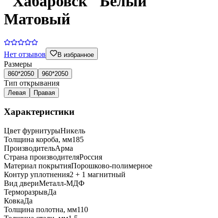
"Хабаровск" Белый
Матовый
Нет отзывов
В избранное
Размеры
860*2050
960*2050
Тип открывания
Левая
Правая
Характеристики
Цвет фурнитуры
Никель
Толщина короба, мм
185
Производитель
Арма
Страна производителя
Россия
Материал покрытия
Порошково-полимерное
Контур уплотнения
2 + 1 магнитный
Вид двери
Металл-МДФ
Терморазрыв
Да
Ковка
Да
Толщина полотна, мм
110