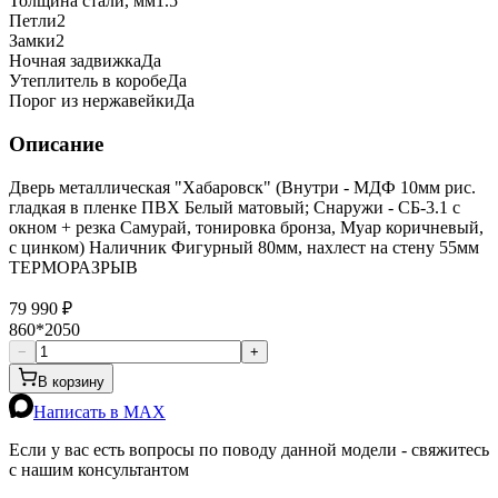
Толщина стали, мм
1.5
Петли
2
Замки
2
Ночная задвижка
Да
Утеплитель в коробе
Да
Порог из нержавейки
Да
Описание
Дверь металлическая "Хабаровск" (Внутри - МДФ 10мм рис.
гладкая в пленке ПВХ Белый матовый; Снаружи - СБ-3.1 с
окном + резка Самурай, тонировка бронза, Муар коричневый,
с цинком) Наличник Фигурный 80мм, нахлест на стену 55мм
ТЕРМОРАЗРЫВ
79 990 ₽
860*2050
−
+
В корзину
Написать в MAX
Если у вас есть вопросы по поводу данной модели - свяжитесь
с нашим консультантом